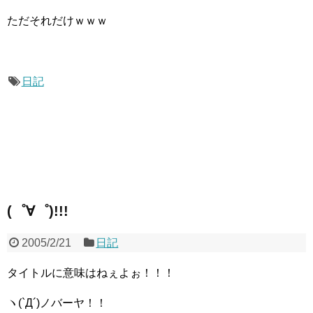
ただそれだけｗｗｗ
日記
(゜∀゜)!!!
2005/2/21
日記
タイトルに意味はねぇよぉ！！！
ヽ(`Д´)ノバーヤ！！