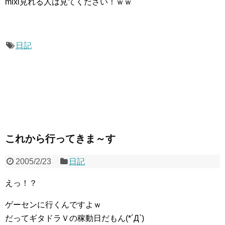
mixi見れる人は見てください！ｗｗ
日記
これから行ってきま～す
2005/2/23
日記
えっ！？
ゲーセンに行くんですよｗ
だってギタドラＶの稼動日だもん(*´Д`)