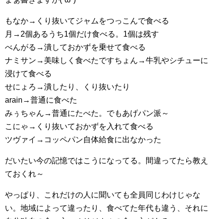
もなか→くり抜いてジャムをつっこんで食べる
月→2個あるうち1個だけ食べる。1個は残す
べんがる→潰しておかずを乗せて食べる
ナミサン→美味しく食べたですちょん→牛乳やシチューに
浸けて食べる
せにょろ→潰したり、くり抜いたり
arain→普通に食べた
みぅちゃん→普通にたべた。でもあげパン派～
こにゃ→くり抜いておかずを入れて食べる
ツヴァイ→コッペパン自体給食に出なかった
だいたい今の記憶ではこうになってる。間違ってたら教え
ておくれ～
やっぱり、これだけの人に聞いても全員同じわけじゃな
い。地域によって違ったり、食べてた年代も違う、それに