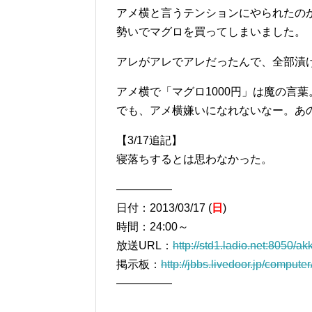
アメ横と言うテンションにやられたの
勢いでマグロを買ってしまいました。
アレがアレでアレだったんで、全部漬
アメ横で「マグロ1000円」は魔の言
でも、アメ横嫌いになれないなー。あ
【3/17追記】
寝落ちするとは思わなかった。
―――――
日付：2013/03/17 (
日
)
時間：24:00～
放送URL：
http://std1.ladio.net:8050/a
掲示板：
http://jbbs.livedoor.jp/compute
―――――