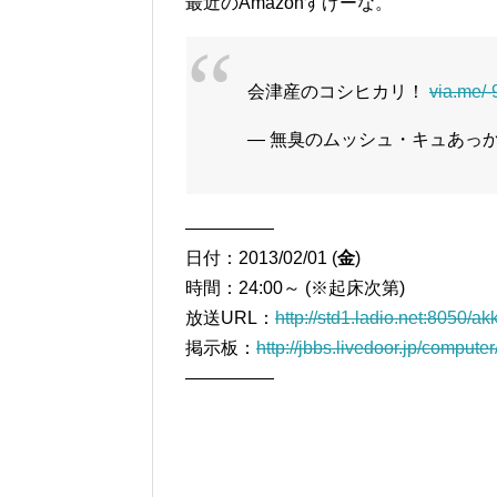
最近のAmazonすげーな。
会津産のコシヒカリ！
via.me/
— 無臭のムッシュ・キュあっかさん
―――――
日付：2013/02/01 (
金
)
時間：24:00～ (※起床次第)
放送URL：
http://std1.ladio.net:8050/a
掲示板：
http://jbbs.livedoor.jp/compute
―――――