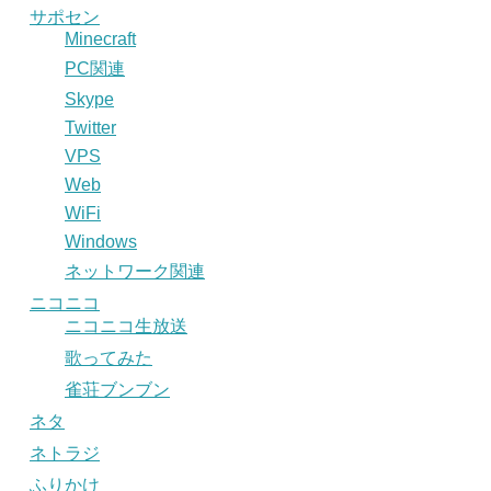
サポセン
Minecraft
PC関連
Skype
Twitter
VPS
Web
WiFi
Windows
ネットワーク関連
ニコニコ
ニコニコ生放送
歌ってみた
雀荘ブンブン
ネタ
ネトラジ
ふりかけ