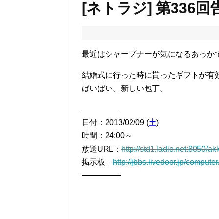
[ネトラジ] 第336回
最近はシャープナーが気になるあっか
結婚式に行った時に貰ったギフトが有
ばいばい。新しい包丁。
―――――
日付：2013/02/09 (
土
)
時間：24:00～
放送URL：
http://std1.ladio.net:8050/a
掲示板：
http://jbbs.livedoor.jp/compute
―――――