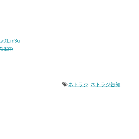
kka01.m3u
r/1827/
ネトラジ
,
ネトラジ告知