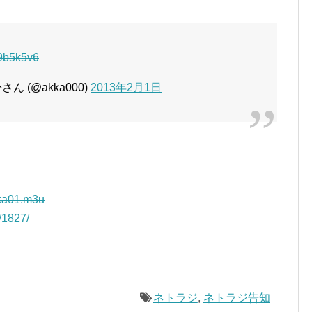
-9b5k5v6
 (@akka000)
2013年2月1日
kka01.m3u
r/1827/
ネトラジ
,
ネトラジ告知