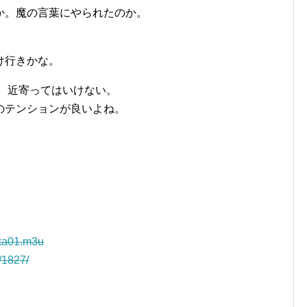
か。魔の言葉にやられたのか。
け行きかな。
葉。近寄ってはいけない。
のテンションが良いよね。
kka01.m3u
r/1827/