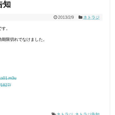
告知
2013/2/9
ネトラジ
です。
効期限切れでなけました。
kka01.m3u
r/1827/
ネトラジ
,
ネトラジ告知