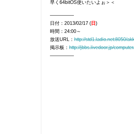
早く64bitOS使いたいよぉ＞＜
―――――
日付：2013/02/17 (
日
)
時間：24:00～
放送URL：
http://std1.ladio.net:8050/a
掲示板：
http://jbbs.livedoor.jp/compute
―――――