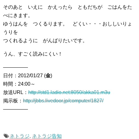
そのあと いえに かえったら ともだちが ごはんをた
べにきます。
ゆうはんを つくるります。 どくい・・・おししいりょ
うりを
つくれるように がんばりたいです。
うん、すごく読みにくい！
―――――
日付：2012/01/27 (
金
)
時間：24:00～
放送URL：
http://std1.ladio.net:8050/akka01.m3u
掲示板：
http://jbbs.livedoor.jp/computer/1827/
―――――
ネトラジ
,
ネトラジ告知