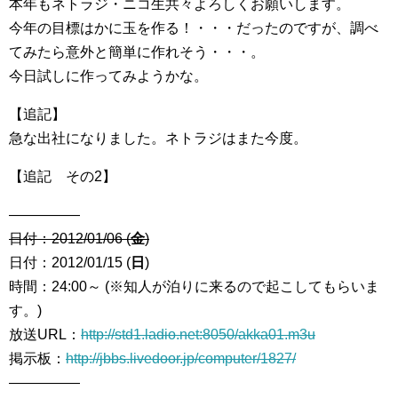
本年もネトラジ・ニコ生共々よろしくお願いします。
今年の目標はかに玉を作る！・・・だったのですが、調べ
てみたら意外と簡単に作れそう・・・。
今日試しに作ってみようかな。
【追記】
急な出社になりました。ネトラジはまた今度。
【追記 その2】
―――――
日付：2012/01/06 (
金
)
日付：2012/01/15 (
日
)
時間：24:00～ (※知人が泊りに来るので起こしてもらいま
す。)
放送URL：
http://std1.ladio.net:8050/akka01.m3u
掲示板：
http://jbbs.livedoor.jp/computer/1827/
―――――