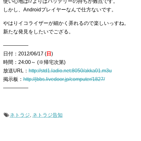
使い心地はi7よりはバッテリーの持ちが難点です。
しかし、Androidプレイヤーなんで仕方ないです。
やはりイコライザーが細かく弄れるので楽しいっすね。
新たな発見をしたいでござる。
―――――
日付：2012/06/17 (
日
)
時間：24:00～ (※帰宅次第)
放送URL：
http://std1.ladio.net:8050/akka01.m3u
掲示板：
http://jbbs.livedoor.jp/computer/1827/
―――――
ネトラジ
,
ネトラジ告知