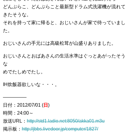
どんぶらこ、どんぶらこと最新型ドラム式洗濯機が流れて
きたそうな。
それを持って家に帰ると、おじいさんが家で待っていまし
た。
おじいさんの手元には高級松茸が山盛りありました。
おじいさんとおばあさんの生活水準はぐっとあがったそう
な
めでたしめでたし。
IH炊飯器欲しいな・・・。
―――――
日付：2012/07/01 (
日
)
時間：24:00～
放送URL：
http://std1.ladio.net:8050/akka01.m3u
掲示板：
http://jbbs.livedoor.jp/computer/1827/