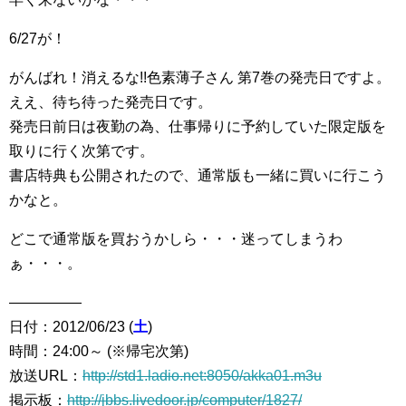
6/27が！
がんばれ！消えるな!!色素薄子さん 第7巻の発売日ですよ。
ええ、待ち待った発売日です。
発売日前日は夜勤の為、仕事帰りに予約していた限定版を
取りに行く次第です。
書店特典も公開されたので、通常版も一緒に買いに行こう
かなと。
どこで通常版を買おうかしら・・・迷ってしまうわ
ぁ・・・。
―――――
日付：2012/06/23 (
土
)
時間：24:00～ (※帰宅次第)
放送URL：
http://std1.ladio.net:8050/akka01.m3u
掲示板：
http://jbbs.livedoor.jp/computer/1827/