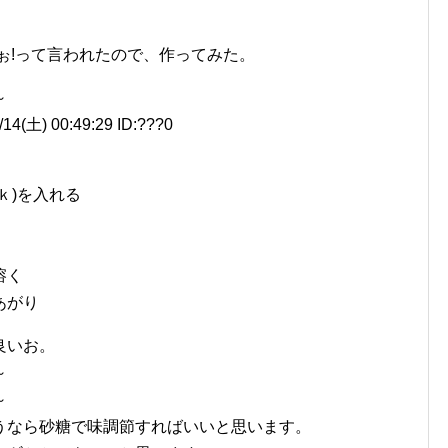
ﾟ)だぉ!って言われたので、作ってみた。
～
(土) 00:49:29 ID:???0
ｋ)を入れる
溶く
あがり
良いお。
～
～
うなら砂糖で味調節すればいいと思います。