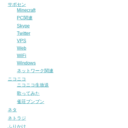
サポセン
Minecraft
PC関連
Skype
Twitter
VPS
Web
WiFi
Windows
ネットワーク関連
ニコニコ
ニコニコ生放送
歌ってみた
雀荘ブンブン
ネタ
ネトラジ
ふりかけ