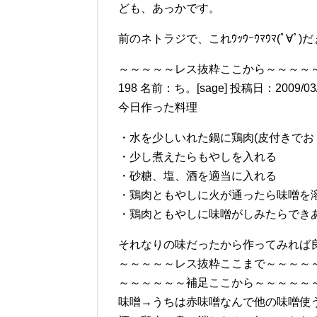
ども、あっかです。
前のネトラジで、これｳｯｳｰｳﾏｳﾏ(ﾟ∀
～～～～～レス抜粋ここから～～～～
198 名前：ち。[sage] 投稿日：2009/03/14
今日作った料理
・水を少しいれた鍋に鶏肉(皮付きでお
・少し煮えたらもやしを入れる
・砂糖、塩、酒を適当に入れる
・鶏肉ともやしに火が通ったら味噌を
・鶏肉ともやしに味噌がしみたらでき
それなりの味だったから作ってみれば
～～～～～レス抜粋ここまで～～～～
～～～～～～補足ここから～～～～～
味噌→うちは赤味噌なんで他の味噌使