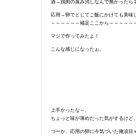
酒→鶏肉の臭み消しなんで無かったら
応用→卵でとじてご飯にかけても美味
～～～～～～補足ここから～～～～～
マジで作ってみたよ！
こんな感じになったぉ。
上手かったな～。
ちょっと味が薄めだった気がするけど
つーか、応用の卵に今気づいた俺涙目