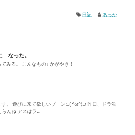
日記
あっか
に なった。
てみる。 こんなもの↓ かがやき！
。 遊びに来て欲しいブーン⊂( ^ω^)⊃ 昨日、ドラ蛍
てらんね アスはラ...