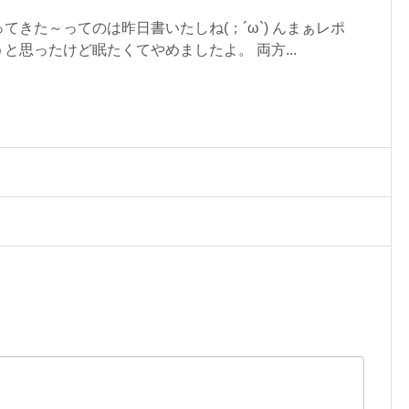
てきた～ってのは昨日書いたしね(；´ω`) んまぁレポ
と思ったけど眠たくてやめましたよ。 両方...
。