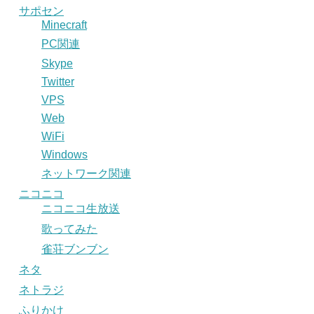
サポセン
Minecraft
PC関連
Skype
Twitter
VPS
Web
WiFi
Windows
ネットワーク関連
ニコニコ
ニコニコ生放送
歌ってみた
雀荘ブンブン
ネタ
ネトラジ
ふりかけ