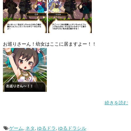
お巡りさーん！幼女はここに居ますよー！！
続きを読む
ゲーム
,
ネタ
,
ゆるドラ
,
ゆるドラシル