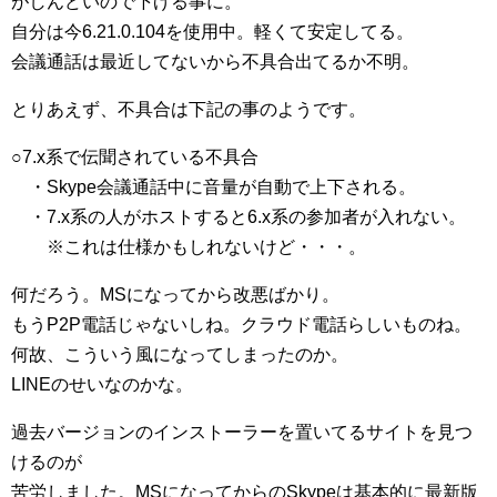
がしんどいので下げる事に。
自分は今6.21.0.104を使用中。軽くて安定してる。
会議通話は最近してないから不具合出てるか不明。
とりあえず、不具合は下記の事のようです。
○7.x系で伝聞されている不具合
・Skype会議通話中に音量が自動で上下される。
・7.x系の人がホストすると6.x系の参加者が入れない。
※これは仕様かもしれないけど・・・。
何だろう。MSになってから改悪ばかり。
もうP2P電話じゃないしね。クラウド電話らしいものね。
何故、こういう風になってしまったのか。
LINEのせいなのかな。
過去バージョンのインストーラーを置いてるサイトを見つ
けるのが
苦労しました。MSになってからのSkypeは基本的に最新版