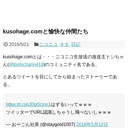
kusohage.comと愉快な仲間たち
2016/5/21
ニコニコ
,
ネタ
,
日記
kusohage.comとは・・・ニコニコ生放送の放送主トシちゃ
ん(
@toshichann419
)のコミュニティ名である。
とあるツイートを目にしてから始まったストーリーであ
る。
https://t.co/iJl3g5Unn1
はずるいってｗｗｗ
ツイッターでURL認識しちゃうし飛べないしｗｗｗ
— おーごん社長 (@staygold1007)
2016年5月12日