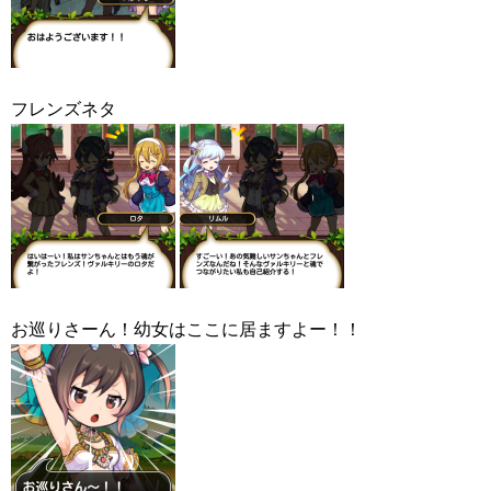
フレンズネタ
お巡りさーん！幼女はここに居ますよー！！