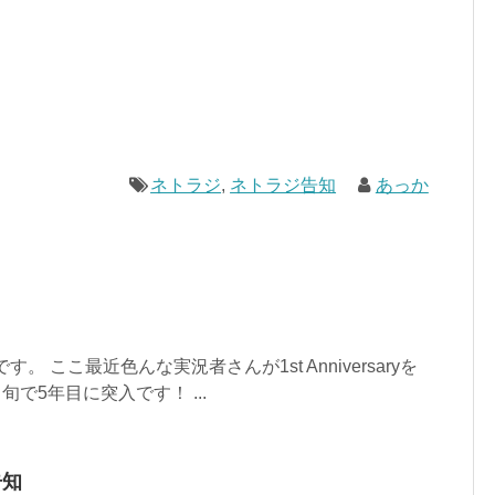
ネトラジ
,
ネトラジ告知
あっか
。 ここ最近色んな実況者さんが1st Anniversaryを
旬で5年目に突入です！ ...
告知