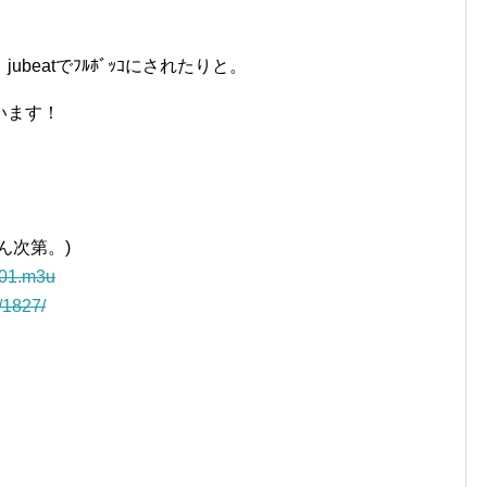
eatでﾌﾙﾎﾞｯｺにされたりと。
います！
ん次第。)
ka01.m3u
r/1827/