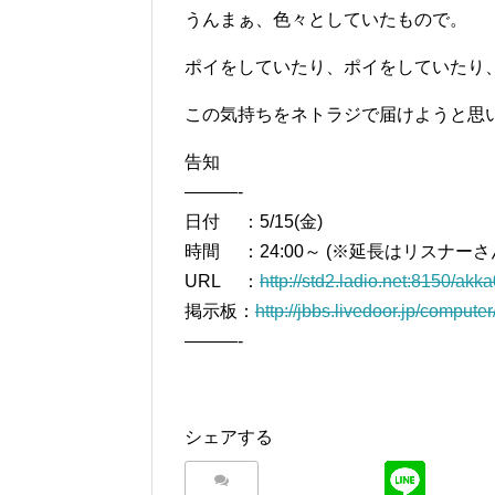
うんまぁ、色々としていたもので。
ポイをしていたり、ポイをしていたり、jub
この気持ちをネトラジで届けようと思
告知
———-
日付 ：5/15(金)
時間 ：24:00～ (※延長はリスナーさ
URL ：
http://std2.ladio.net:8150/ak
掲示板：
http://jbbs.livedoor.jp/compute
———-
シェアする