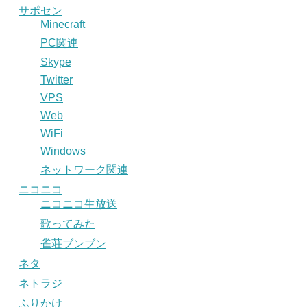
サポセン
Minecraft
PC関連
Skype
Twitter
VPS
Web
WiFi
Windows
ネットワーク関連
ニコニコ
ニコニコ生放送
歌ってみた
雀荘ブンブン
ネタ
ネトラジ
ふりかけ